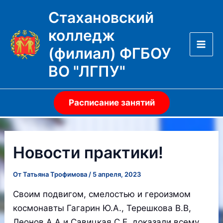
Перейти
Стахановский
к
колледж
содержимому
(филиал) ФГБОУ
Mai
ВО "ЛГПУ"
Men
Расписание занятий
Новости практики!
От
Татьяна Трофимова
/
5 апреля, 2023
Своим подвигом, смелостью и героизмом
космонавты Гагарин Ю.А., Терешкова В.В,
Леонов А.А и Савицкая С.Е. доказали всему