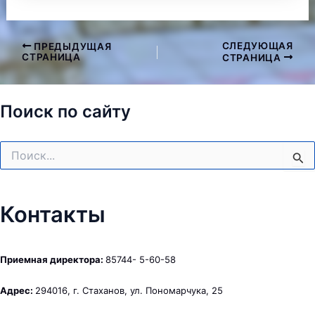
СЛЕДУЮЩАЯ
ПРЕДЫДУЩАЯ
Навигация
СТРАНИЦА
СТРАНИЦА
по
записям
Поиск по сайту
Поиск:
Контакты
Приемная директора:
85744- 5-60-58
Адрес:
294016, г. Стаханов, ул. Пономарчука, 25