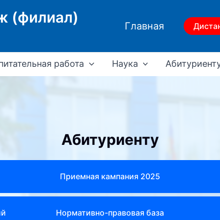
ж (филиал)
Главная
Диста
питательная работа
Наука
Абитуриент
Абитуриенту
Приемная кампания 2025
ий
Нормативно-правовая база