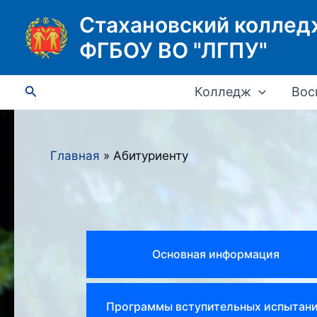
Перейти
Стахановский коллед
к
ФГБОУ ВО "ЛГПУ"
содержимому
Поиск
Колледж
Вос
Главная
Абитуриенту
Основная информация
Программы вступительных испытан