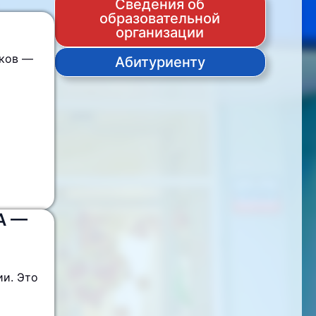
Сведения об
образовательной
организации
тков —
Абитуриенту
А —
ии. Это