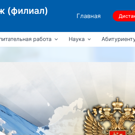
ж (филиал)
Главная
Диста
питательная работа
Наука
Абитуриент