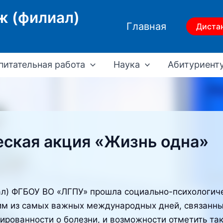
ж (филиал)
Главная
Диста
питательная работа
Наука
Абитуриент
ская акция «Жизнь одна»
ал) ФГБОУ ВО «ЛГПУ» прошла социально-психологич
им из самых важных международных дней, связанных
ованности о болезни, и возможности отметить так