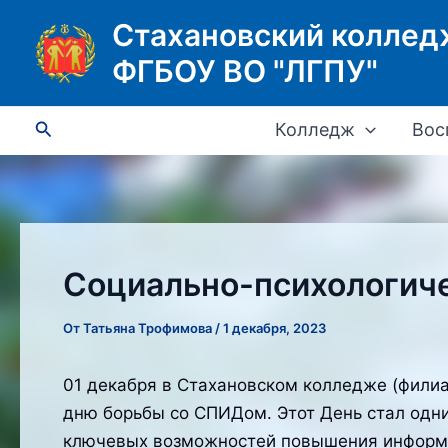
Перейти
Стахановский коллед
к
ФГБОУ ВО "ЛГПУ"
содержимому
Поиск
Колледж
Вос
Социально-психологиче
От
Татьяна Трофимова
/
1 декабря, 2023
01 декабря в Стахановском колледже (фили
дню борьбы со СПИДом. Этот День стал одн
ключевых возможностей повышения информир