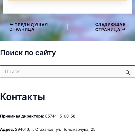
СЛЕДУЮЩАЯ
ПРЕДЫДУЩАЯ
Навигация
СТРАНИЦА
СТРАНИЦА
по
записям
Поиск по сайту
Поиск:
Контакты
Приемная директора:
85744- 5-60-58
Адрес:
294016, г. Стаханов, ул. Пономарчука, 25