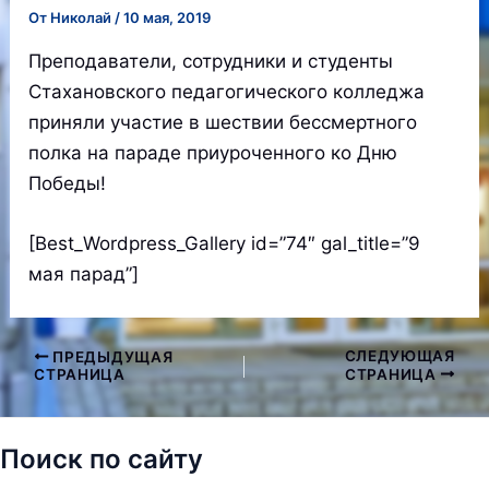
От
Николай
/
10 мая, 2019
Преподаватели, сотрудники и студенты
Стахановского педагогического колледжа
приняли участие в шествии бессмертного
полка на параде приуроченного ко Дню
Победы!
[Best_Wordpress_Gallery id=”74″ gal_title=”9
мая парад”]
СЛЕДУЮЩАЯ
ПРЕДЫДУЩАЯ
Навигация
СТРАНИЦА
СТРАНИЦА
по
записям
Поиск по сайту