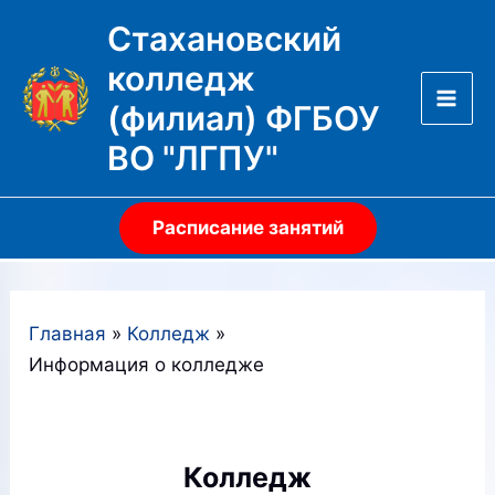
Перейти
Стахановский
к
колледж
содержимому
(филиал) ФГБОУ
Mai
ВО "ЛГПУ"
Men
Расписание занятий
Главная
Колледж
Информация о колледже
Колледж