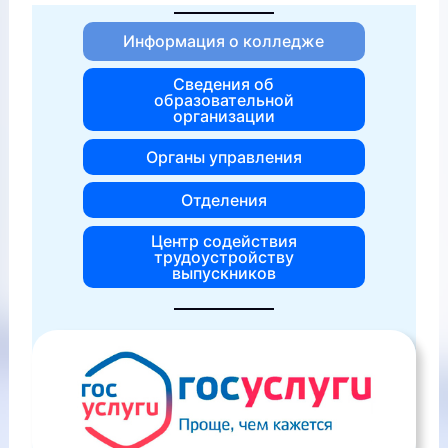
Информация о колледже
Сведения об
образовательной
организации
Органы управления
Отделения
Центр содействия
трудоустройству
выпускников