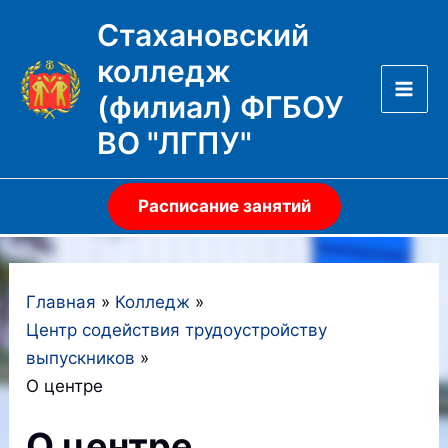
Перейти
Стахановский
к
колледж
содержимому
(филиал) ФГБОУ
Mai
ВО "ЛГПУ"
Men
Расписание занятий
Главная
Колледж
Центр содействия трудоустройству
выпускников
О центре
О центре