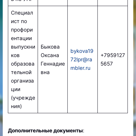
Специал
ист по
профори
ентации
выпускни
Быкова
bykova19
ков
Оксана
+7959127
72lpr@ra
образова
Геннадие
5657
mbler.ru
тельной
вна
организа
ции
(учрежде
ния)
Дополнительные документы
: