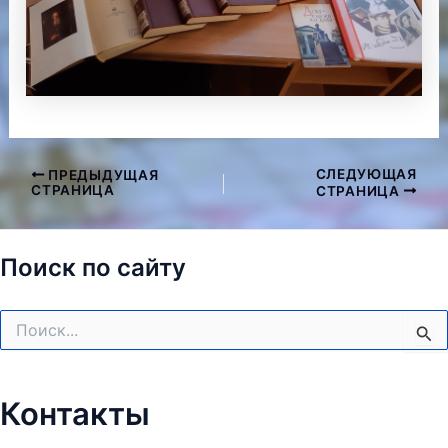
СЛЕДУЮЩАЯ
ПРЕДЫДУЩАЯ
Навигация
СТРАНИЦА
СТРАНИЦА
по
записям
Поиск по сайту
Поиск:
Контакты