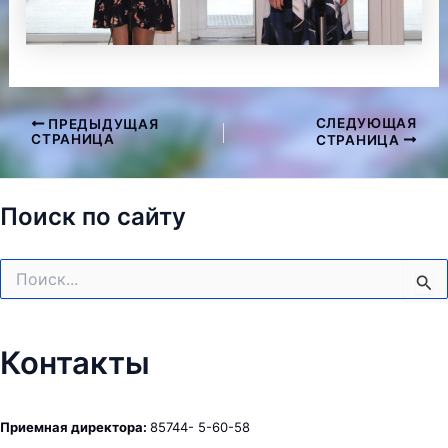
СЛЕДУЮЩАЯ
ПРЕДЫДУЩАЯ
Навигация
СТРАНИЦА
СТРАНИЦА
по
записям
Поиск по сайту
Поиск:
Контакты
Приемная директора:
85744- 5-60-58