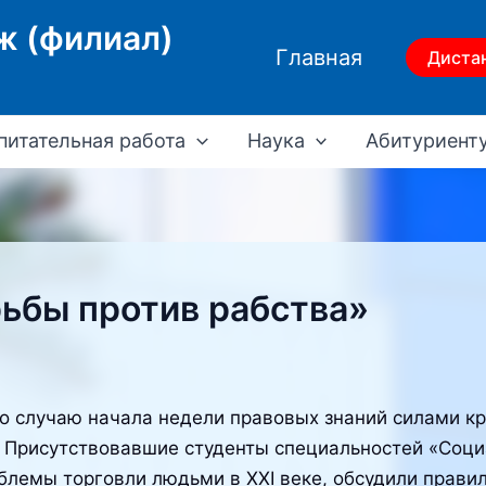
ж (филиал)
Главная
Диста
питательная работа
Наука
Абитуриент
ьбы против рабства»
о случаю начала недели правовых знаний силами к
. Присутствовавшие студенты специальностей «Соци
блемы торговли людьми в XXI веке, обсудили прави