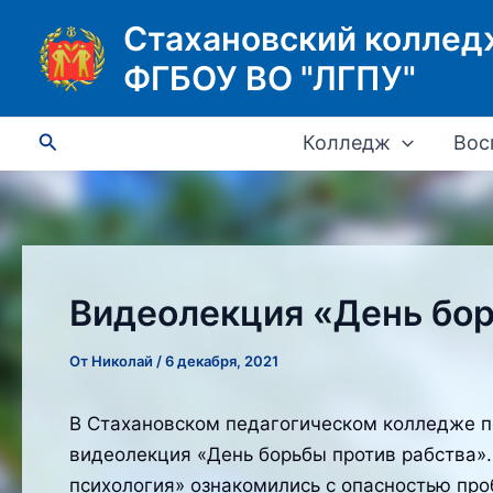
Перейти
Стахановский коллед
к
ФГБОУ ВО "ЛГПУ"
содержимому
Поиск
Колледж
Вос
Видеолекция «День бор
От
Николай
/
6 декабря, 2021
В Стахановском педагогическом колледже п
видеолекция «День борьбы против рабства»
психология» ознакомились с опасностью про