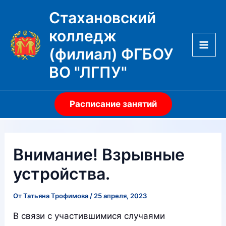
Перейти
Стахановский
к
колледж
содержимому
(филиал) ФГБОУ
Mai
ВО "ЛГПУ"
Men
Расписание занятий
Внимание! Взрывные
устройства.
От
Татьяна Трофимова
/
25 апреля, 2023
В связи с участившимися случаями