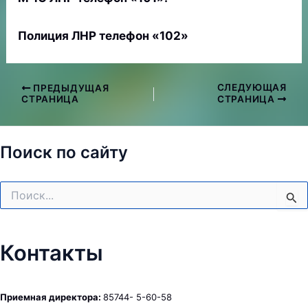
Полиция ЛНР телефон «102»
СЛЕДУЮЩАЯ
ПРЕДЫДУЩАЯ
Навигация
СТРАНИЦА
СТРАНИЦА
по
записям
Поиск по сайту
Поиск:
Контакты
Приемная директора:
85744- 5-60-58