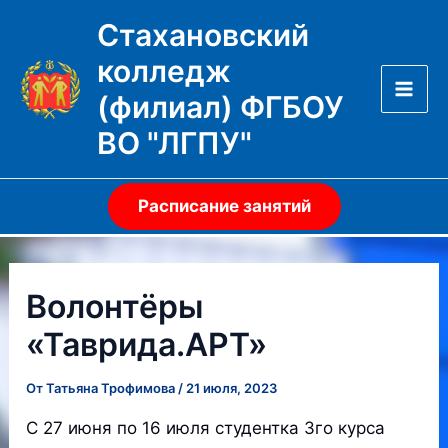
Перейти
Стахановский
к
колледж
содержимому
(филиал) ФГБОУ
Mai
ВО "ЛГПУ"
Men
Расписание занятий
Волонтёры
«Таврида.АРТ»
От
Татьяна Трофимова
/
21 июля, 2023
С 27 июня по 16 июля студентка 3го курса