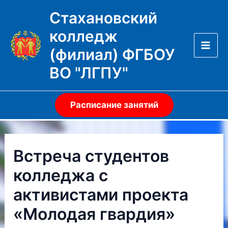
Перейти
Стахановский
к
колледж
содержимому
(филиал) ФГБОУ
Mai
ВО "ЛГПУ"
Men
Расписание занятий
Встреча студентов
колледжа с
активистами проекта
«Молодая гвардия»