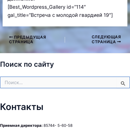
[Best_Wordpress_Gallery id=”114″
gal_title=”Встреча с молодой гвардией 19″]
СЛЕДУЮЩАЯ
ПРЕДЫДУЩАЯ
Навигация
СТРАНИЦА
СТРАНИЦА
по
записям
Поиск по сайту
Поиск:
Контакты
Приемная директора:
85744- 5-60-58