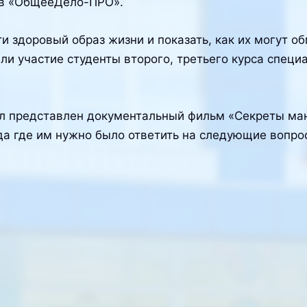
ов «ОбщееДело-ПРО».
и здоровый образ жизни и показать, как их могут о
няли участие студенты второго, третьего курса спец
ыл представлен документальный фильм «Секреты ма
да где им нужно было ответить на следующие вопро