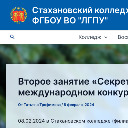
Перейти
Стахановский коллед
к
ФГБОУ ВО "ЛГПУ"
содержимому
Поиск
Колледж
Вос
Второе занятие «Секрет
международном конку
От
Татьяна Трофимова
/
8 февраля, 2024
08.02.2024 в Стахановском колледже (филиа