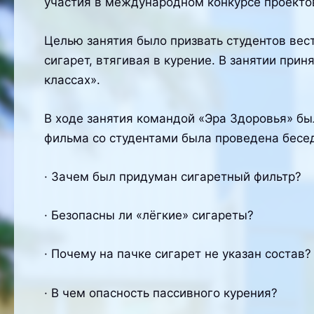
участия в международном конкурсе проект
Целью занятия было призвать студентов вест
сигарет, втягивая в курение. В занятии при
классах».
В ходе занятия командой «Эра Здоровья» б
фильма со студентами была проведена бесе
· Зачем был придуман сигаретный фильтр?
· Безопасны ли «лёгкие» сигареты?
· Почему на пачке сигарет не указан состав?
· В чем опасность пассивного курения?