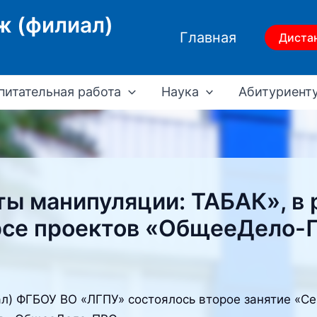
ж (филиал)
Главная
Диста
питательная работа
Наука
Абитуриент
ы манипуляции: ТАБАК», в 
рсе проектов «ОбщееДело-
л) ФГБОУ ВО «ЛГПУ» состоялось второе занятие «Се