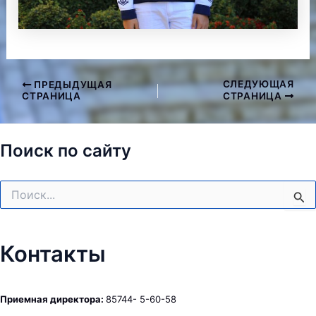
СЛЕДУЮЩАЯ
ПРЕДЫДУЩАЯ
Навигация
СТРАНИЦА
СТРАНИЦА
по
записям
Поиск по сайту
Поиск:
Контакты
Приемная директора:
85744- 5-60-58