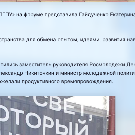
ГПУ» на форуме представила Гайдученко Екатерина,
странства для обмена опытом, идеями, развития на
етились заместитель руководителя Росмолодежи Де
лександр Никиточкин и министр молодежной полити
ожелали продуктивного времяпровождения.