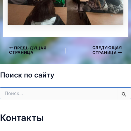
СЛЕДУЮЩАЯ
ПРЕДЫДУЩАЯ
Навигация
СТРАНИЦА
СТРАНИЦА
по
записям
Поиск по сайту
Поиск:
Контакты