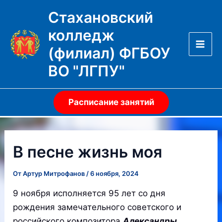
Перейти
Стахановский
к
колледж
содержимому
(филиал) ФГБОУ
Mai
ВО "ЛГПУ"
Men
Расписание занятий
В песне жизнь моя
От
Артур Митрофанов
/
6 ноября, 2024
9 ноября исполняется 95 лет со дня
рождения замечательного советского и
российского композитора
Александры