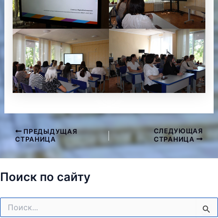
СЛЕДУЮЩАЯ
ПРЕДЫДУЩАЯ
Навигация
СТРАНИЦА
СТРАНИЦА
по
записям
Поиск по сайту
Поиск: