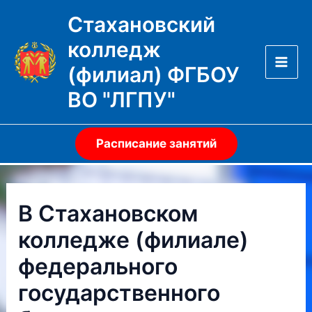
Перейти
Стахановский
к
колледж
содержимому
(филиал) ФГБОУ
Mai
ВО "ЛГПУ"
Men
Расписание занятий
В Стахановском
колледже (филиале)
федерального
государственного