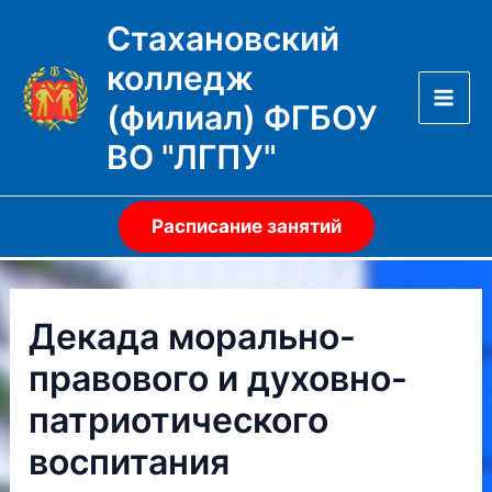
Перейти
Стахановский
к
колледж
содержимому
(филиал) ФГБОУ
Mai
ВО "ЛГПУ"
Men
Расписание занятий
Декада морально-
правового и духовно-
патриотического
воспитания