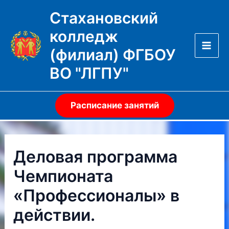
Перейти
Стахановский
к
колледж
содержимому
(филиал) ФГБОУ
Mai
ВО "ЛГПУ"
Men
Расписание занятий
Деловая программа
Чемпионата
«Профессионалы» в
действии.