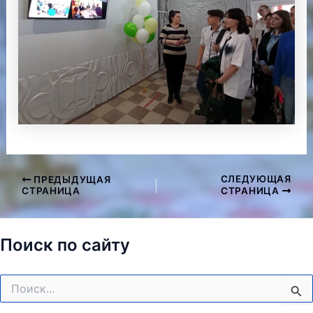
СЛЕДУЮЩАЯ
ПРЕДЫДУЩАЯ
Навигация
СТРАНИЦА
СТРАНИЦА
по
записям
Поиск по сайту
Поиск: