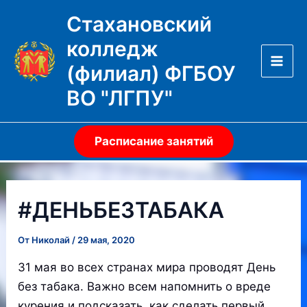
Перейти
Стахановский
к
колледж
содержимому
(филиал) ФГБОУ
Mai
ВО "ЛГПУ"
Men
Расписание занятий
#ДЕНЬБЕЗТАБАКА
От
Николай
/
29 мая, 2020
31 мая во всех странах мира проводят День
без табака. Важно всем напомнить о вреде
курения и подсказать, как сделать первый