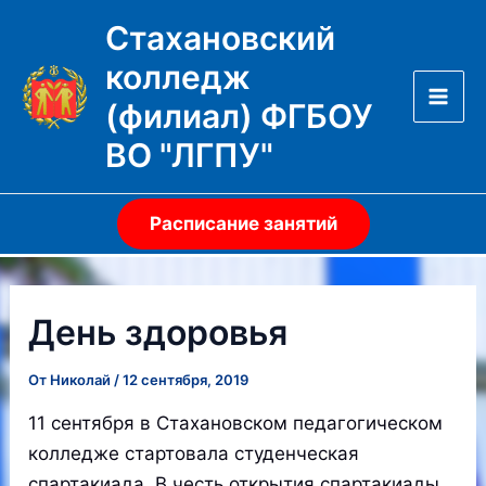
Перейти
Стахановский
к
колледж
содержимому
(филиал) ФГБОУ
Mai
ВО "ЛГПУ"
Men
Расписание занятий
День здоровья
От
Николай
/
12 сентября, 2019
11 сентября в Стахановском педагогическом
колледже стартовала студенческая
спартакиада. В честь открытия спартакиады