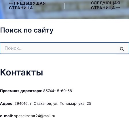
СЛЕДУЮЩАЯ
ПРЕДЫДУЩАЯ
Навигация
СТРАНИЦА
СТРАНИЦА
по
записям
Поиск по сайту
Поиск:
Контакты
Приемная директора:
85744- 5-60-58
Адрес:
294016, г. Стаханов, ул. Пономарчука, 25
e-mail:
spcsekretar24@mail.ru