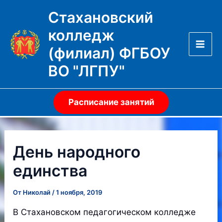
Перейти
Стахановский
к
колледж
содержимому
(филиал) ФГБОУ
Mai
ВО "ЛГПУ"
Men
Расписание занятий
День народного
единства
От
Николай
/
1 ноября, 2019
В Стахановском педагогическом колледже