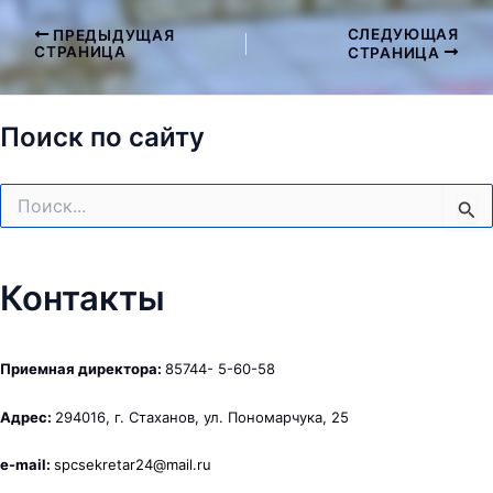
СЛЕДУЮЩАЯ
ПРЕДЫДУЩАЯ
Навигация
СТРАНИЦА
СТРАНИЦА
по
записям
Поиск по сайту
Поиск:
Контакты
Приемная директора:
85744- 5-60-58
Адрес:
294016, г. Стаханов, ул. Пономарчука, 25
e-mail:
spcsekretar24@mail.ru