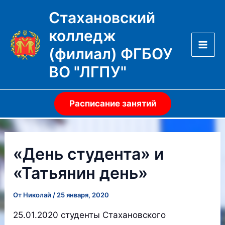
Перейти
Стахановский
к
колледж
содержимому
(филиал) ФГБОУ
Mai
ВО "ЛГПУ"
Men
Расписание занятий
«День студента» и
«Татьянин день»
От
Николай
/
25 января, 2020
25.01.2020 студенты Стахановского