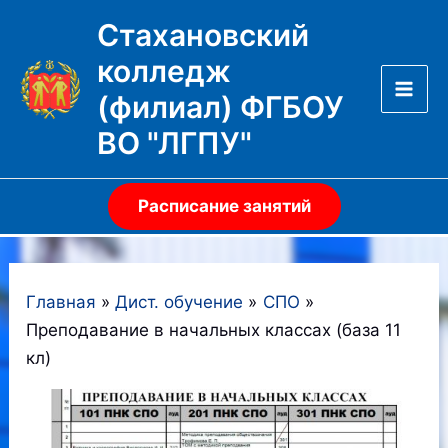
Перейти
Стахановский
к
колледж
содержимому
(филиал) ФГБОУ
Mai
ВО "ЛГПУ"
Men
Расписание занятий
Главная
Дист. обучение
СПО
Преподавание в начальных классах (база 11
кл)