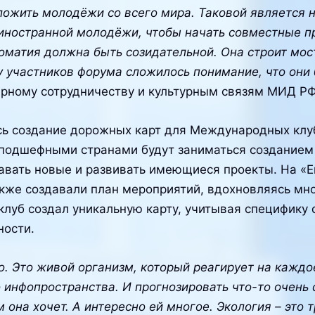
жить молодёжи со всего мира. Таковой является на
 иностранной молодёжи, чтобы начать совместные 
матия должна быть созидательной. Она строит мос
 у участников форума сложилось понимание, что они
арному сотрудничеству и культурным связям МИД Р
сь создание дорожных карт для Международных клуб
 подшефными странами будут заниматься создание
авать новые и развивать имеющиеся проекты. На «Е
также создавали план мероприятий, вдохновляясь м
уб создал уникальную карту, учитывая специфику 
ности.
 Это живой организм, который реагирует на каждо
 инфопространства. И прогнозировать что-то очень 
 она хочет. А интересно ей многое. Экология – это 