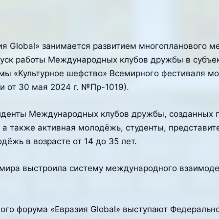
 Global» занимается развитием многопланового 
пуск работы Международных клубов дружбы в субъе
мы «Культурное шефство» Всемирного фестиваля мо
 от 30 мая 2024 г. №Пр-1019).
зиденты Международных клубов дружбы, созданных 
 а также активная молодёжь, студенты, представит
ёжь в возрасте от 14 до 35 лет.
н мира выстроила систему международного взаимоде
го форума «Евразия Global» выступают Федерально