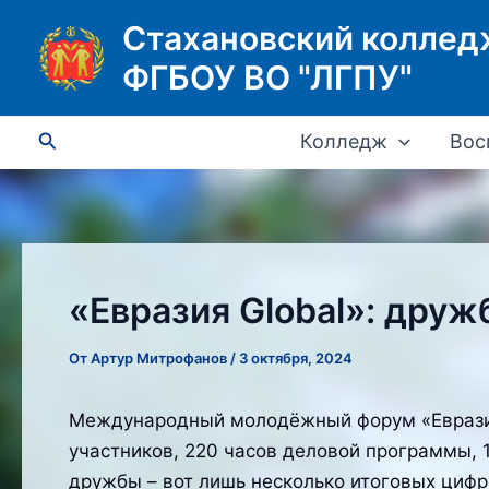
Перейти
Стахановский коллед
к
ФГБОУ ВО "ЛГПУ"
содержимому
Поиск
Колледж
Вос
«Евразия Global»: друж
От
Артур Митрофанов
/
3 октября, 2024
Международный молодёжный форум «Евразия 
участников, 220 часов деловой программы, 
дружбы – вот лишь несколько итоговых цифр