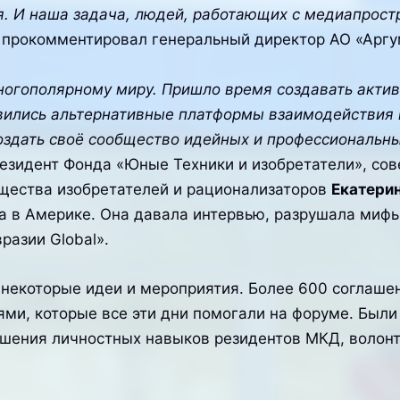
я. И наша задача, людей, работающих с медиапрос
 прокомментировал генеральный директор АО «Арг
многополярному миру. Пришло время создавать акт
вились альтернативные платформы взаимодействия 
оздать своё сообщество идейных и профессиональны
езидент Фонда «Юные Техники и изобретатели», сов
бщества изобретателей и рационализаторов
Екатери
а в Америке. Она давала интервью, разрушала мифы 
разии Global».
ы некоторые идеи и мероприятия. Более 600 соглаш
ями, которые все эти дни помогали на форуме. Был
шения личностных навыков резидентов МКД, волонт