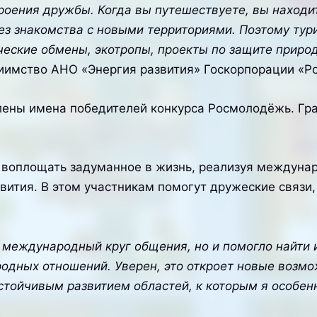
роения дружбы. Когда вы путешествуете, вы находит
з знакомства с новыми территориями. Поэтому тур
ческие обмены, экотропы, проекты по защите природ
риимство АНО «Энергия развития» Госкорпорации «
ены имена победителей конкурса Росмолодёжь. Гра
 воплощать задуманное в жизнь, реализуя междун
вития. В этом участникам помогут дружеские связи,
 международный круг общения, но и помогло найти и
дных отношений. Уверен, это откроет новые возмож
стойчивым развитием областей, к которым я особе