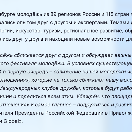
бурге молодёжь из 89 регионов России и 115 стран
ались опытом друг с другом и экспертами. Темами
огии, искусство, туризм, региональное развитие, о
ись друг у друга и находили новые возможности дл
дёжь сближается друг с другом и обсуждает важные
ого фестиваля молодёжи. В условиях существующей
И в первую очередь – сближение нашей молодёжи че
отношениях, которые не только сближают нашу мол
еждународных клубов дружбы, которые будут работат
иции и поделиться всем этим. Убеждён, что площа
отношениях и самое главное – подружиться и развив
ителя Президента Российской Федерации в Привол
 Global».