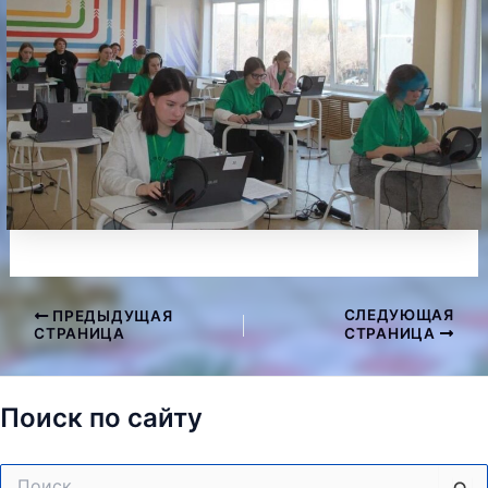
СЛЕДУЮЩАЯ
ПРЕДЫДУЩАЯ
Навигация
СТРАНИЦА
СТРАНИЦА
по
записям
Поиск по сайту
Поиск: