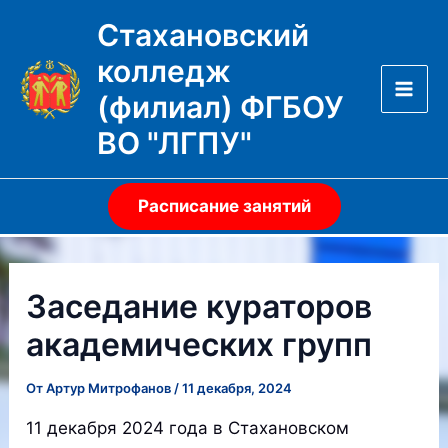
Перейти
Стахановский
к
колледж
содержимому
(филиал) ФГБОУ
Mai
ВО "ЛГПУ"
Men
Расписание занятий
Заседание кураторов
академических групп
От
Артур Митрофанов
/
11 декабря, 2024
11 декабря 2024 года в Стахановском