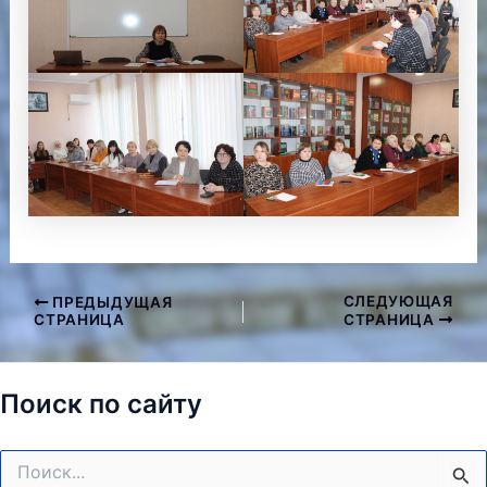
СЛЕДУЮЩАЯ
ПРЕДЫДУЩАЯ
Навигация
СТРАНИЦА
СТРАНИЦА
по
записям
Поиск по сайту
Поиск: