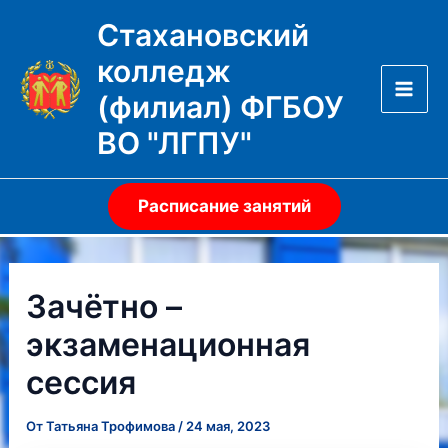
Перейти
Стахановский
к
колледж
содержимому
(филиал) ФГБОУ
Mai
ВО "ЛГПУ"
Men
Расписание занятий
Зачётно –
экзаменационная
сессия
От
Татьяна Трофимова
/
24 мая, 2023