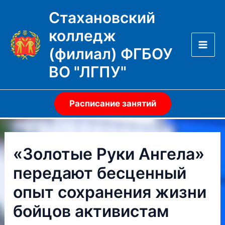
Перейти
Стахановский
к
колледж
содержимому
(филиал) ФГБОУ
Mai
ВО "ЛГПУ"
Men
Расписание занятий
«Золотые Руки Ангела»
передают бесценный
опыт сохранения жизни
бойцов активистам