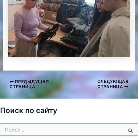
СЛЕДУЮЩАЯ
ПРЕДЫДУЩАЯ
Навигация
СТРАНИЦА
СТРАНИЦА
по
записям
Поиск по сайту
Поиск: