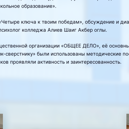
школьное образование».
Четыре ключа к твоим победам», обсуждение и диал
психолог колледжа Алиев Шаиг Акбер оглы.
щественной организации «ОБЩЕЕ ДЕЛО», её основны
ник-сверстнику» были использованы методические п
ов проявляли активность и заинтересованность.