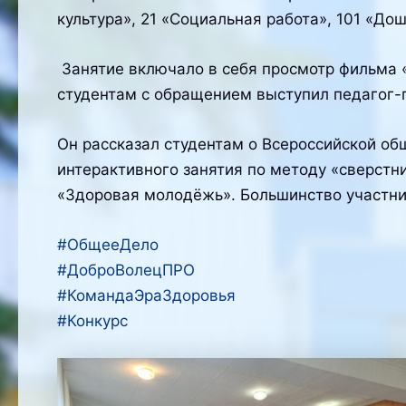
культура», 21 «Социальная работа», 101 «До
Занятие включало в себя просмотр фильма «
студентам с обращением выступил педагог-
Он рассказал студентам о Всероссийской об
интерактивного занятия по методу «сверст
«Здоровая молодёжь». Большинство участник
#ОбщееДело
#ДоброВолецПРО
#КомандаЭраЗдоровья
#Конкурс