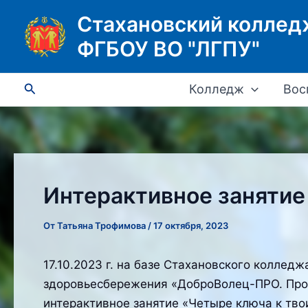
Перейти
Стахановский коллед
к
ФГБОУ ВО "ЛГПУ"
содержимому
Поиск
Колледж
Вос
Интерактивное занятие
От
Татьяна Трофимова
/
17 октября, 2023
17.10.2023 г. на базе Стахановского коллед
здоровьесбережения «ДоброВолец-ПРО. Прое
интерактивное занятие «Четыре ключа к твои