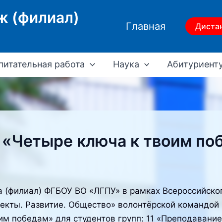
ж (филиал)
Главная
Диста
питательная работа
Наука
Абитуриент
 «Четыре ключа к твоим по
жа (филиал) ФГБОУ ВО «ЛГПУ» в рамках Всероссийско
кты. Развитие. Общество» волонтёрской командой 
м победам» для студентов групп: 11 «Преподавание 