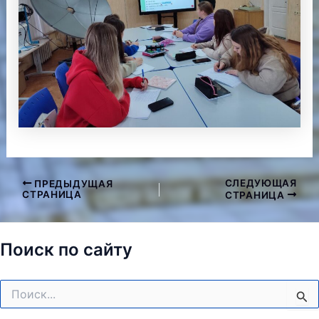
СЛЕДУЮЩАЯ
ПРЕДЫДУЩАЯ
Навигация
СТРАНИЦА
СТРАНИЦА
по
записям
Поиск по сайту
Поиск: