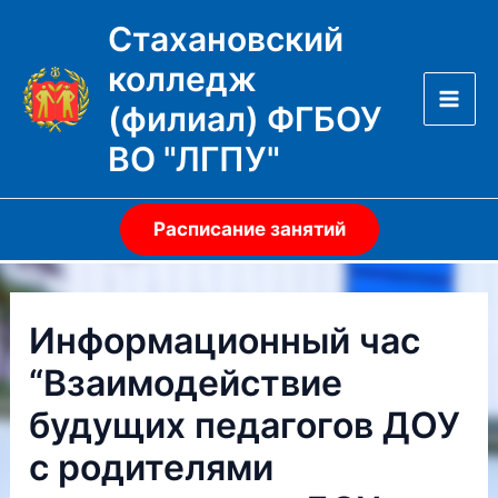
Перейти
Стахановский
к
колледж
содержимому
(филиал) ФГБОУ
Mai
ВО "ЛГПУ"
Men
Расписание занятий
Информационный час
“Взаимодействие
будущих педагогов ДОУ
с родителями