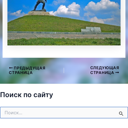
СЛЕДУЮЩАЯ
ПРЕДЫДУЩАЯ
Навигация
СТРАНИЦА
СТРАНИЦА
по
записям
Поиск по сайту
Поиск: