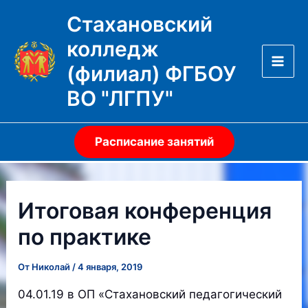
Перейти
Стахановский
к
колледж
содержимому
(филиал) ФГБОУ
Mai
ВО "ЛГПУ"
Men
Расписание занятий
Итоговая конференция
по практике
От
Николай
/
4 января, 2019
04.01.19 в ОП «Стахановский педагогический