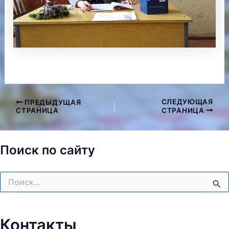
СЛЕДУЮЩАЯ
ПРЕДЫДУЩАЯ
Навигация
СТРАНИЦА
СТРАНИЦА
по
записям
Поиск по сайту
Поиск:
Контакты