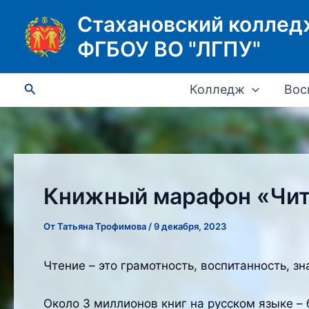
Перейти
Стахановский коллед
к
ФГБОУ ВО "ЛГПУ"
содержимому
Поиск
Колледж
Вос
Книжный марафон «Чита
От
Татьяна Трофимова
/
9 декабря, 2023
Чтение – это грамотность, воспитанность, 
Около 3 миллионов книг на русском языке –