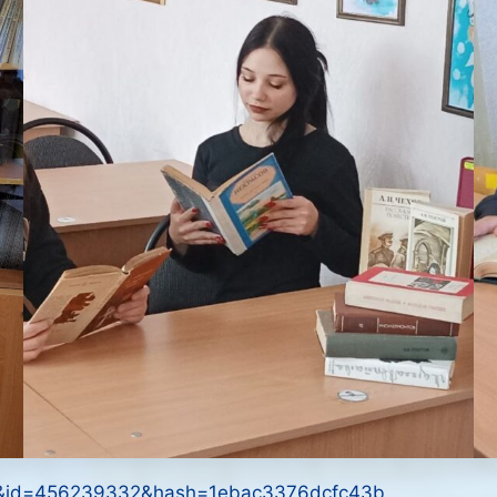
30&id=456239332&hash=1ebac3376dcfc43b