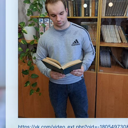
https://vk.com/video_ext.php?oid=-1805497