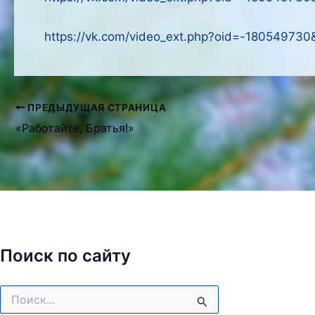
https://vk.com/video_ext.php?oid=-1805497
ПРЕДЫДУЩАЯ СТРАНИЦА
Навигация
«Работайте, Братья!»
по
записям
Поиск по сайту
Поиск: