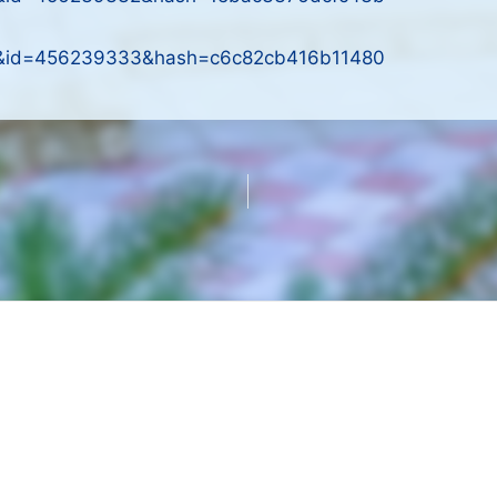
30&id=456239333&hash=c6c82cb416b11480