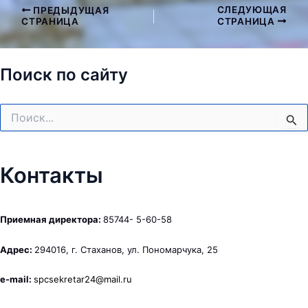
СЛЕДУЮЩАЯ
ПРЕДЫДУЩАЯ
Навигация
СТРАНИЦА
СТРАНИЦА
по
записям
Поиск по сайту
Поиск:
Контакты
Приемная директора:
85744- 5-60-58
Адрес:
294016, г. Стаханов, ул. Пономарчука, 25
e-mail:
spcsekretar24@mail.ru