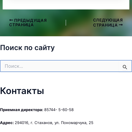
СЛЕДУЮЩАЯ
ПРЕДЫДУЩАЯ
Навигация
СТРАНИЦА
СТРАНИЦА
по
записям
Поиск по сайту
Поиск:
Контакты
Приемная директора:
85744- 5-60-58
Адрес:
294016, г. Стаханов, ул. Пономарчука, 25