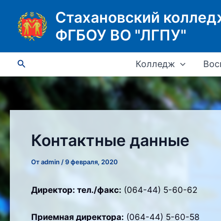
Перейти
Стахановский коллед
к
ФГБОУ ВО "ЛГПУ"
содержимому
Поиск
Колледж
Вос
Контактные данные
От
admin
/
9 февраля, 2020
Директор: тел./факс:
(064-44) 5-60-62
Приемная директора:
(064-44) 5-60-58