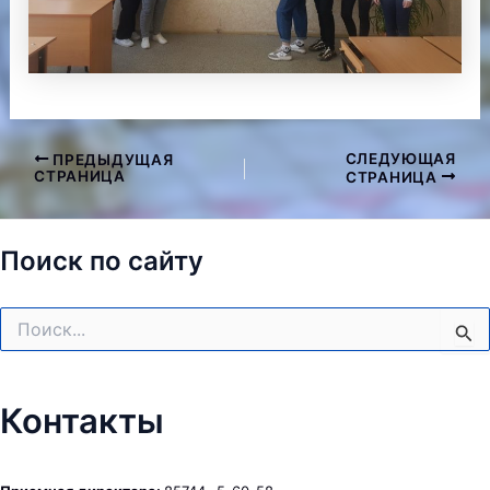
СЛЕДУЮЩАЯ
ПРЕДЫДУЩАЯ
Навигация
СТРАНИЦА
СТРАНИЦА
по
записям
Поиск по сайту
Поиск:
Контакты