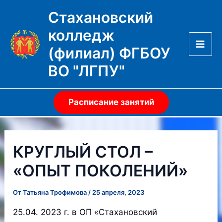
Перейти
Стахановский
к
колледж
содержимому
(филиал) ФГБОУ
Mai
ВО "ЛГПУ"
Men
Расписание занятий
КРУГЛЫЙ СТОЛ –
«ОПЫТ ПОКОЛЕНИЙ»
От
Татьяна Трофимова
/
25 апреля, 2023
25.04. 2023 г. в ОП «Стахановский