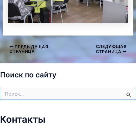
СЛЕДУЮЩАЯ
ПРЕДЫДУЩАЯ
Навигация
СТРАНИЦА
СТРАНИЦА
по
записям
Поиск по сайту
Поиск:
Контакты