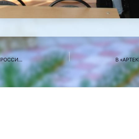
УЧАСТИЕ В МЕЖДУНАРОДНОЙ ВЫСТАВКЕ-ФОРУМЕ “РОССИЯ” СТУДЕНТОВ СТАХАНОВСКОГО КОЛЛЕДЖА (ФИЛИАЛ) ФГБОУ ВО «ЛГПУ»