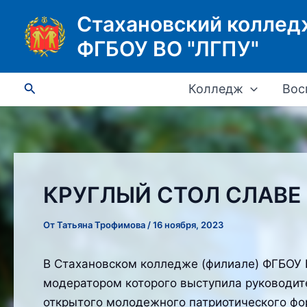
Перейти
Стахановский коллед
к
ФГБОУ ВО "ЛГПУ"
содержимому
Поиск
Колледж
Вос
КРУГЛЫЙ СТОЛ СЛАВЕ
От
Татьяна Трофимова
/
16 ноября, 2023
В Стахановском колледже (филиале) ФГБОУ В
модератором которого выступила руководите
открытого молодежного патриотического фор