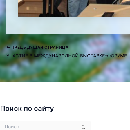
ПРЕДЫДУЩАЯ СТРАНИЦА
Навигация
по
записям
Поиск по сайту
Поиск: