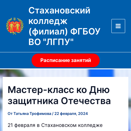
Перейти
Стахановский
к
колледж
содержимому
(филиал) ФГБОУ
Mai
ВО "ЛГПУ"
Men
Расписание занятий
Мастер-класс ко Дню
защитника Отечества
От
Татьяна Трофимова
/
22 февраля, 2024
21 февраля в Стахановском колледже