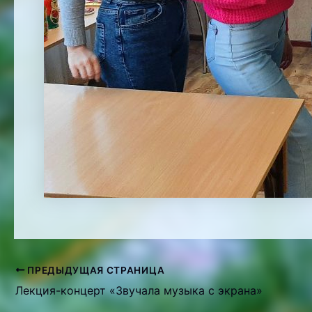
ПРЕДЫДУЩАЯ СТРАНИЦА
Навигация
Лекция-концерт «Звучала музыка с экрана»
по
записям