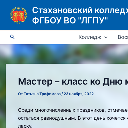
Перейти
Стахановский коллед
к
ФГБОУ ВО "ЛГПУ"
содержимому
Поиск
Колледж
Вос
Мастер – класс ко Дню 
От
Татьяна Трофимова
/
23 ноября, 2022
Среди многочисленных праздников, отмечаем
остаться равнодушным. В этот день хочется
ласку.