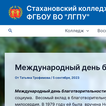
Перейти
Стахановский коллед
к
ФГБОУ ВО "ЛГПУ"
содержимому
Поиск
Колледж
Вос
Международный день б
От
Татьяна Трофимова
/
5 сентября, 2023
Международный день благотворительности
социума. Весомый вклад в благотворительну
милосердия. В 1979 году ей была вручена Но