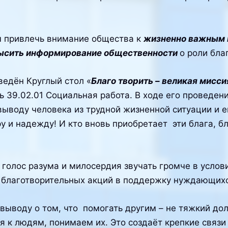
.
бы привлечь внимание общества к
жизненно важным 
ысить информирование общественности
о роли бла
едён Круглый стол «
Благо творить – великая мисс
 39.02.01 Социальная работа. В ходе его проведен
воду человека из трудной жизненной ситуации и ег
еру и надежду! И кто вновь приобретает эти блага,
 голос разума и милосердия звучать громче в услов
о благотворительных акций в поддержку нуждающихс
выводу о том, что помогать другим – не тяжкий дол
я к людям, понимаем их. Это создаёт крепкие связи