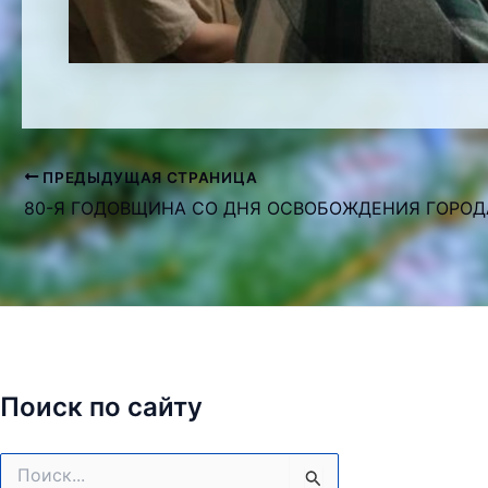
ПРЕДЫДУЩАЯ СТРАНИЦА
Навигация
по
записям
Поиск по сайту
Поиск: