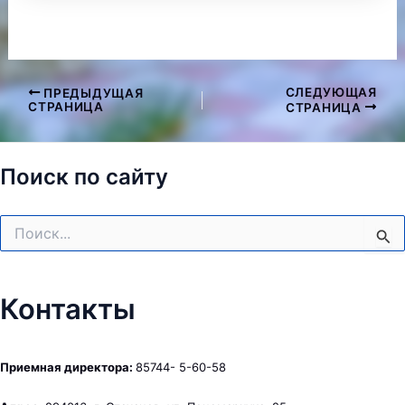
СЛЕДУЮЩАЯ
ПРЕДЫДУЩАЯ
Навигация
СТРАНИЦА
СТРАНИЦА
по
записям
Поиск по сайту
Поиск:
Контакты
Приемная директора:
85744- 5-60-58