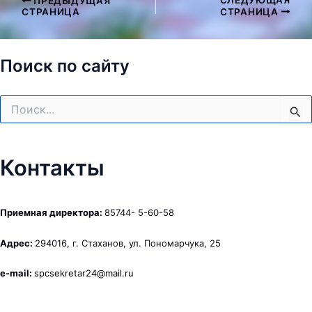
СЛЕДУЮЩАЯ
ПРЕДЫДУЩАЯ
Навигация
СТРАНИЦА
СТРАНИЦА
по
записям
Поиск по сайту
Поиск:
Контакты
Приемная директора:
85744- 5-60-58
Адрес:
294016, г. Стаханов, ул. Пономарчука, 25
e-mail:
spcsekretar24@mail.ru