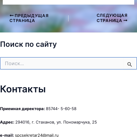
СЛЕДУЮЩАЯ
ПРЕДЫДУЩАЯ
Навигация
СТРАНИЦА
СТРАНИЦА
по
записям
Поиск по сайту
Поиск:
Контакты
Приемная директора:
85744- 5-60-58
Адрес:
294016, г. Стаханов, ул. Пономарчука, 25
e-mail:
spcsekretar24@mail.ru