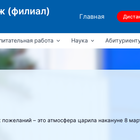
ж (филиал)
Главная
Диста
питательная работа
Наука
Абитуриент
х пожеланий – это атмосфера царила накануне 8 ма