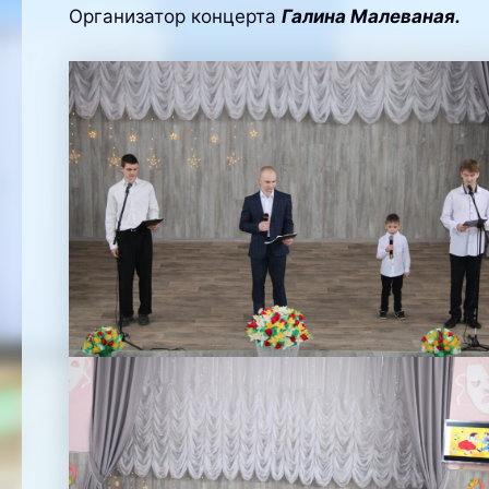
Организатор концерта
Галина Малеваная.