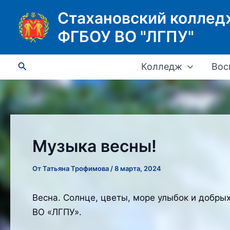
Перейти
Стахановский коллед
к
ФГБОУ ВО "ЛГПУ"
содержимому
Поиск
Колледж
Вос
Музыка весны!
От
Татьяна Трофимова
/
8 марта, 2024
Весна. Солнце, цветы, море улыбок и добры
ВО «ЛГПУ».